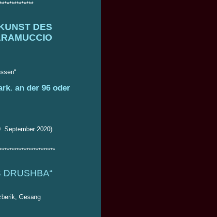
**************
KUNST DES
ARAMUCCIO
ssen“
rk. an der 96 oder
0. September 2020)
***********************
S DRUSHBA“
zberik, Gesang