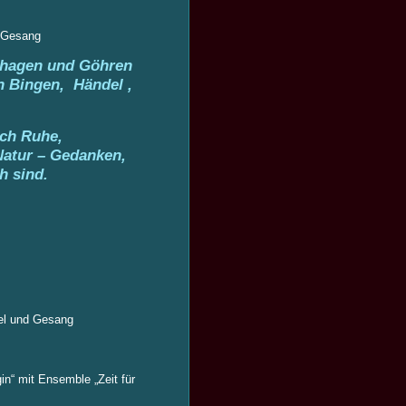
 Gesang
lhagen und Göhren
n Bingen, Händel ,
ach Ruhe,
Natur – Gedanken,
h sind.
el und Gesang
n“ mit Ensemble „Zeit für