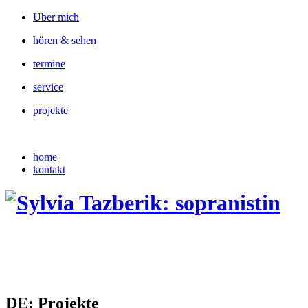
Über mich
hören & sehen
termine
service
projekte
home
kontakt
D
E: Projekte